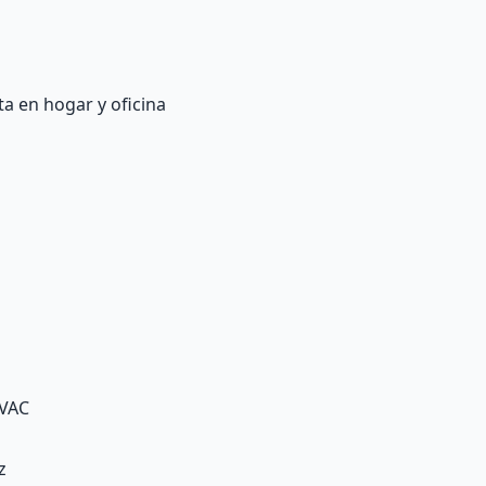
a en hogar y oficina
0VAC
z