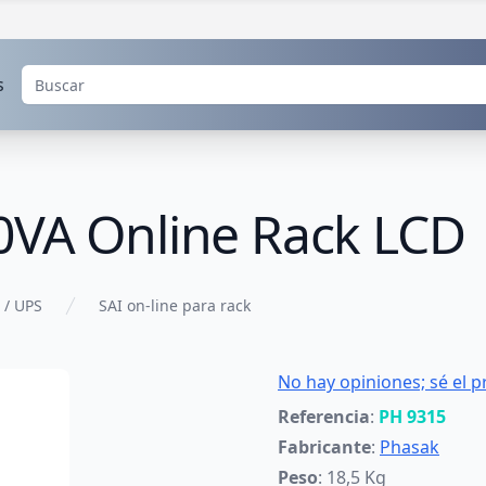
s
0VA Online Rack LCD
 / UPS
SAI on-line para rack
No hay opiniones; sé el p
Referencia
:
PH 9315
Fabricante
:
Phasak
Peso
: 18,5 Kg