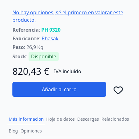
No hay opiniones; sé el primero en valorar este
producto.
Referencia
:
PH 9320
Fabricante
:
Phasak
Peso
: 26,9 Kg
Stock
:
Disponible
820,43 €
IVA incluído
Añadir al carro
Añad
Más información
Hoja de datos
Descargas
Relacionados
Blog
Opiniones