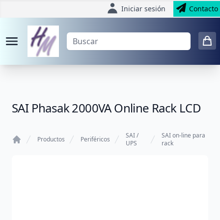
Iniciar sesión
Contacto
SAI Phasak 2000VA Online Rack LCD
SAI /
SAI on-line para
Productos
Periféricos
UPS
rack
Home