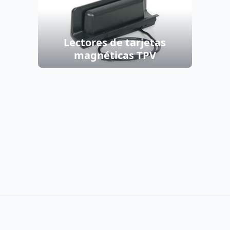
Lectores de tarjetas
magnéticas TPV