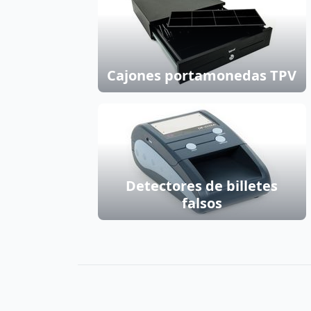
Cajones portamonedas TPV
Detectores de billetes
falsos