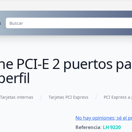
s
ne PCI-E 2 puertos pa
erfil
Tarjetas internas
Tarjetas PCI Express
PCI Express a 
No hay opiniones; sé el p
Referencia
:
LH 9220