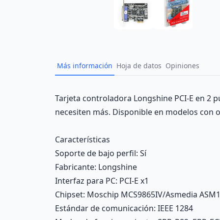
Más información
Hoja de datos
Opiniones
Description
Tarjeta controladora Longshine PCI-E en 2 p
necesiten más. Disponible en modelos con o 
Características
Soporte de bajo perfil
: Sí
Fabricante
: Longshine
Interfaz para PC
: PCI-E x1
Chipset
: Moschip MCS9865IV/Asmedia ASM
Estándar de comunicación
: IEEE 1284