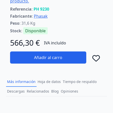
producto.
Referencia
:
PH 9230
Fabricante
:
Phasak
Peso
: 31,6 Kg
Stock
:
Disponible
566,30 €
IVA incluído
Añadir al carro
Añad
Más información
Hoja de datos
Tiempo de respaldo
Descargas
Relacionados
Blog
Opiniones
Description