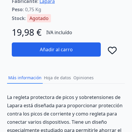
Fabricante
:
Lapara
Peso
: 0,75 Kg
Stock
:
Agotado
19,98 €
IVA incluído
Añadir al carro
Añad
Más información
Hoja de datos
Opiniones
Description
La regleta protectora de picos y sobretensiones de
Lapara está diseñada para proporcionar protección
contra los picos de corriente y como regleta para
conectar varios dispositivos. Tiene un diseño
especialmente estudiado para permitirle ahorrar el