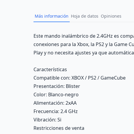
Más información
Hoja de datos
Opiniones
Description
Este mando inalámbrico de 2.4GHz es compat
conexiones para la Xbox, la PS2 y la Game C
Play y no necesita ajustes ya que automátic
Características
Compatible con
: XBOX / PS2 / GameCube
Presentación
: Blister
Color
: Blanco-negro
Alimentación
: 2xAA
Frecuencia
: 2.4 GHz
Vibración
: Si
Restricciones de venta