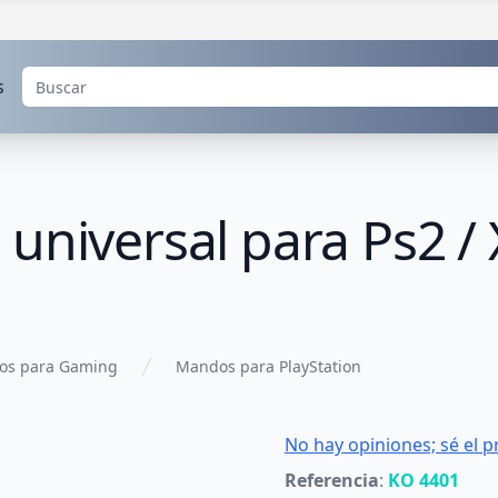
s
universal para Ps2 /
os para Gaming
Mandos para PlayStation
No hay opiniones; sé el p
Referencia
:
KO 4401