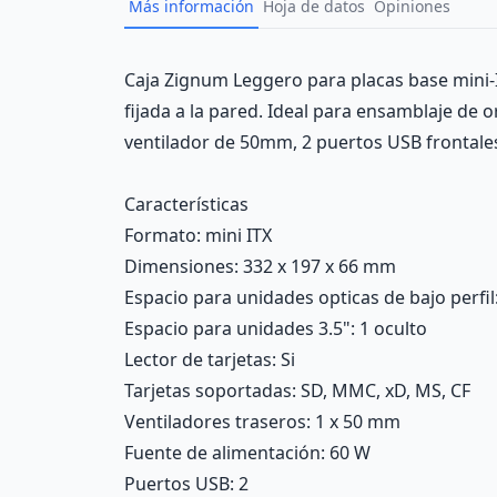
Más información
Hoja de datos
Opiniones
Description
Caja Zignum Leggero para placas base mini-I
fijada a la pared. Ideal para ensamblaje d
ventilador de 50mm, 2 puertos USB frontales
Características
Formato
: mini ITX
Dimensiones
: 332 x 197 x 66 mm
Espacio para unidades opticas de bajo perfil
Espacio para unidades 3.5"
: 1 oculto
Lector de tarjetas
: Si
Tarjetas soportadas
: SD, MMC, xD, MS, CF
Ventiladores traseros
: 1 x 50 mm
Fuente de alimentación
: 60 W
Puertos USB
: 2