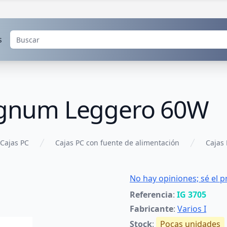
s
Zignum Leggero 60W
Cajas PC
Cajas PC con fuente de alimentación
Cajas 
No hay opiniones; sé el p
Referencia
:
IG 3705
Fabricante
:
Varios I
Stock
:
Pocas unidades