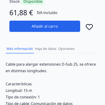
Stock
:
Disponible
61,88 €
IVA incluído
Añadir al carro
Añad
Más información
Hoja de datos
Opiniones
Description
Cable para alargar extensiones D-Sub 25, se ofrece
en distintas longitudes.
Características
Longitud
: 15 m
Tipo de conexión
: 1
Tipo de cable
: Comunicación de datos