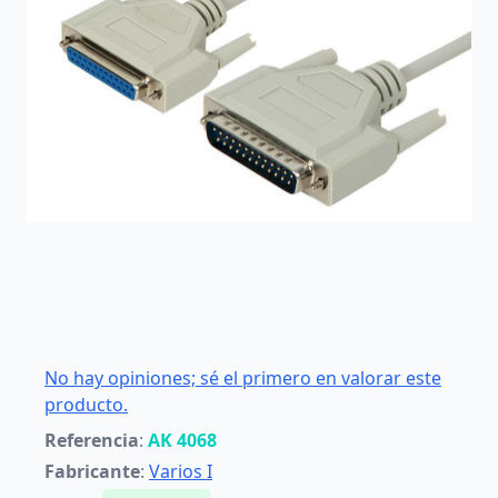
No hay opiniones; sé el primero en valorar este
producto.
Referencia
:
AK 4068
Fabricante
:
Varios I