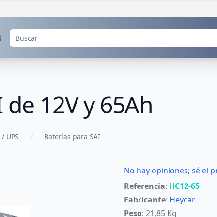
s
I de 12V y 65Ah
 / UPS
Baterías para SAI
No hay opiniones; sé el p
Referencia
:
HC12-65
Fabricante
:
Heycar
Peso
: 21,85 Kg