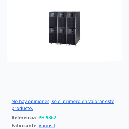
No hay opiniones; sé el primero en valorar este
producto.
Referencia
:
PH 9362
Fabricante
:
Varios I