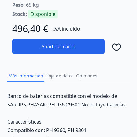
Peso
: 65 Kg
Stock
:
Disponible
496,40 €
IVA incluído
Añadir al carro
Añad
Más información
Hoja de datos
Opiniones
Description
Banco de baterías compatible con el modelo de
SAI/UPS PHASAK: PH 9360/9301 No incluye baterías.
Características
Compatible con
: PH 9360, PH 9301