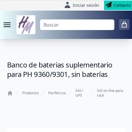
Iniciar sesión
Contacto
Banco de baterias suplementario
para PH 9360/9301, sin baterías
SAI /
SAI on-line para
Productos
Periféricos
UPS
rack
Home