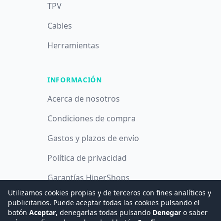
TPV
Cables
Herramientas
INFORMACIÓN
Acerca de nosotros
Condiciones de compra
Gastos y plazos de envío
Política de privacidad
Garantías HiperShops
Utilizamos cookies propias y de terceros con fines analíticos y
Política de cookies
publicitarios. Puede aceptar todas las cookies pulsando el
botón
Aceptar
, denegarlas todas pulsando
Denegar
o saber