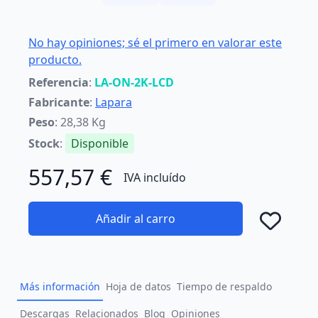
No hay opiniones; sé el primero en valorar este
producto.
Referencia
:
LA-ON-2K-LCD
Fabricante
:
Lapara
Peso
: 28,38 Kg
Stock
:
Disponible
557,57 €
IVA incluído
Añadir al carro
Añad
Más información
Hoja de datos
Tiempo de respaldo
Descargas
Relacionados
Blog
Opiniones