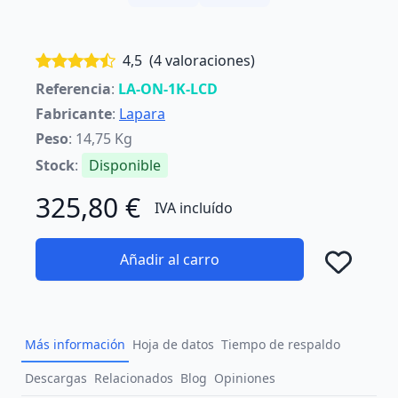
4,5
(4 valoraciones)
Referencia
:
LA-ON-1K-LCD
Fabricante
:
Lapara
Peso
: 14,75 Kg
Stock
:
Disponible
325,80 €
IVA incluído
Añadir al carro
Añad
Más información
Hoja de datos
Tiempo de respaldo
Descargas
Relacionados
Blog
Opiniones