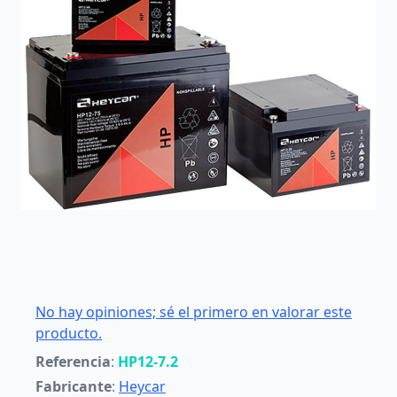
No hay opiniones; sé el primero en valorar este
producto.
Referencia
:
HP12-7.2
Fabricante
:
Heycar