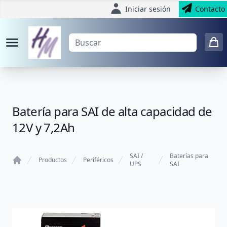
Iniciar sesión
Contacto
Batería para SAI de alta capacidad de
12V y 7,2Ah
SAI /
Baterías para
Productos
Periféricos
UPS
SAI
Home